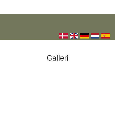
​
Galleri​