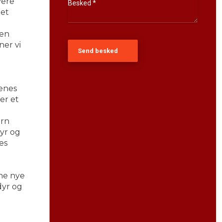
vere
tet
den
ner vi
nenes
er et
t
ørn
yr og
es
nne nye
dyr og