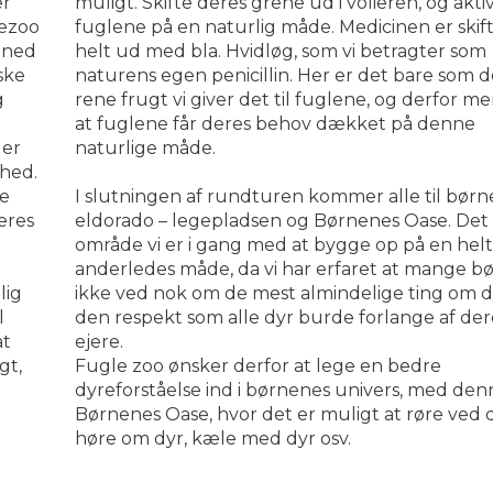
er
muligt. Skifte deres grene ud i volieren, og akti
lezoo
fuglene på en naturlig måde. Medicinen er skif
e ned
helt ud med bla. Hvidløg, som vi betragter som
ske
naturens egen penicillin. Her er det bare som 
g
rene frugt vi giver det til fuglene, og derfor me
at fuglene får deres behov dækket på denne
 er
naturlige måde.
ihed.
e
I slutningen af rundturen kommer alle til bør
eres
eldorado – legepladsen og Børnenes Oase. Det 
område vi er i gang med at bygge op på en hel
anderledes måde, da vi har erfaret at mange b
lig
ikke ved nok om de mest almindelige ting om d
l
den respekt som alle dyr burde forlange af der
at
ejere.
gt,
Fugle zoo ønsker derfor at lege en bedre
dyreforståelse ind i børnenes univers, med de
Børnenes Oase, hvor det er muligt at røre ved 
høre om dyr, kæle med dyr osv.​