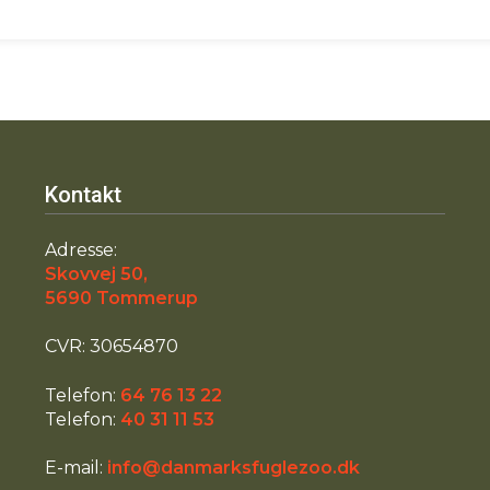
Kontakt
Adresse:
Skovvej 50,
​5690 Tommerup
CVR: 30654870
​Telefon:
64 76 13 22
​Telefon:
40 31 11 53
​E-mail:
info@danmarksfuglezoo.dk