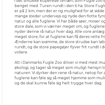
i det smukke kuperede terræn, som Fugle zoo 
beriget med. Turen rundt i den 6 ha. Store Fug
er på 2 km, men der er rig mulighed for at sidd
mange steder undervejs og nyde den flotte fyn
natur og alle fuglene. Vi har både søer, moser o
store dale, som vi værner meget om, og fuglene
nyder denne rå natur hver dag. Alle vore anlæg
meget store, for at fuglene kan få deres rette fr
Ænderne kan svømme, de store strudse kan løb
rundt, og de store papegøjer flyver frit rundt i d
voliere.
Alt i Danmarks Fugle Zoo driver vi med mest mu
økologi, og tager så meget som muligt hensyn ti
naturen. Vi dyrker den rene rå natur, netop for 
fuglene kan føle sig så meget hjemme som muli
og de skal kunne føle sig helt trygge hver dag.