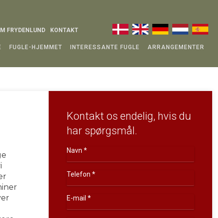
​
AM FRYDENLUND
KONTAKT
E
FUGLE-HJEMMET
INTERESSANTE FUGLE
ARRANGEMENTER
Kontakt os endelig, hvis du
har spørgsmål.
ge
i
er
miner
ver