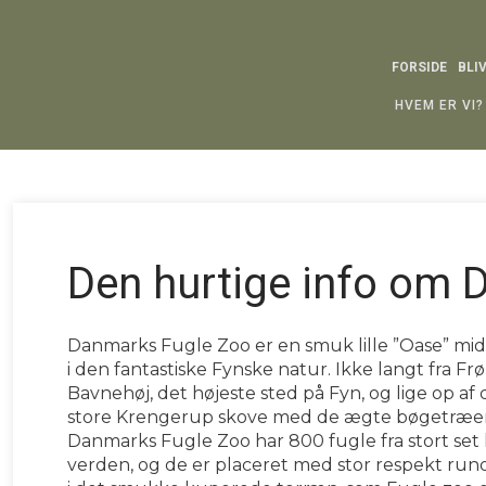
FORSIDE
BLI
HVEM ER VI?
Den hurtige info om
​Danmarks Fugle Zoo er en smuk lille ”Oase” mi
i den fantastiske Fynske natur. Ikke langt fra Fr
Bavnehøj, det højeste sted på Fyn, og lige op af 
store Krengerup skove med de ægte bøgetræer
Danmarks Fugle Zoo har 800 fugle fra stort set
verden, og de er placeret med stor respekt run