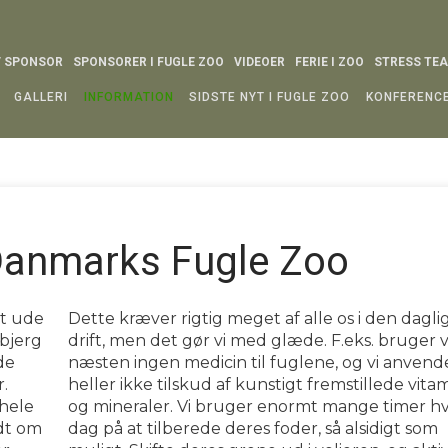
V SPONSOR
SPONSORER I FUGLE ZOO
VIDEOER
FERIE I ZOO
STRESS TE
GALLERI
INFORMATION
SIDSTE NYT I FUGLE ZOO
KONFERENC
 Danmarks Fugle Zoo
dt ude
Dette kræver rigtig meget af alle os i den dagli
øbjerg
drift, men det gør vi med glæde. F.eks. bruger v
de
næsten ingen medicin til fuglene, og vi anvend
.
heller ikke tilskud af kunstigt fremstillede vita
 hele
og mineraler. Vi bruger enormt mange timer h
dt om
dag på at tilberede deres foder, så alsidigt som